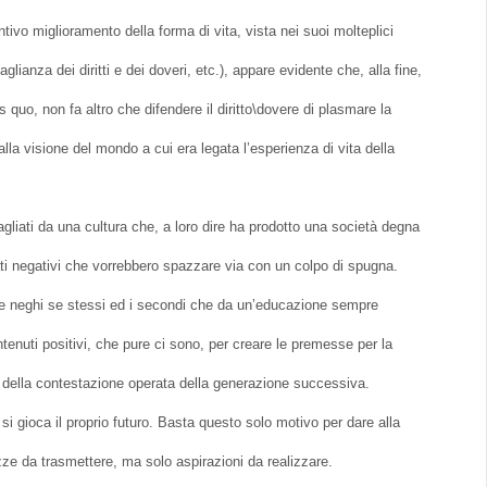
ivo miglioramento della forma di vita, vista nei suoi molteplici
glianza dei diritti e dei doveri, etc.), appare evidente che, alla fine,
s quo, non fa altro che difendere il diritto\dovere di plasmare la
lla visione del mondo a cui era legata l’esperienza di vita della
anagliati da una cultura che, a loro dire ha prodotto una società degna
 lati negativi che vorrebbero spazzare via con un colpo di spugna.
he neghi se stessi ed i secondi che da un’educazione sempre
ntenuti positivi, che pure ci sono, per creare le premesse per la
 della contestazione operata della generazione successiva.
i gioca il proprio futuro. Basta questo solo motivo per dare alla
zze da trasmettere, ma solo aspirazioni da realizzare.