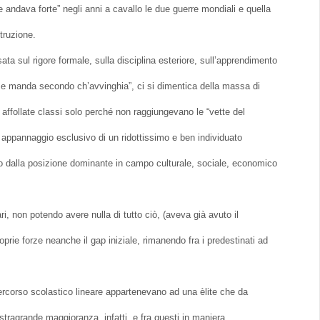
 andava forte” negli anni a cavallo le due guerre mondiali e quella
struzione.
ta sul rigore formale, sulla disciplina esteriore, sull’apprendimento
e manda secondo ch’avvinghia”, ci si dimentica della massa di
ffollate classi solo perché non raggiungevano le “vette del
 appannaggio esclusivo di un ridottissimo e ben individuato
to dalla posizione dominante in campo culturale, sociale, economico
, non potendo avere nulla di tutto ciò, (aveva già avuto il
roprie forze neanche il gap iniziale, rimanendo fra i predestinati ad
percorso scolastico lineare appartenevano ad una èlite che da
 stragrande maggioranza, infatti, e fra questi in maniera