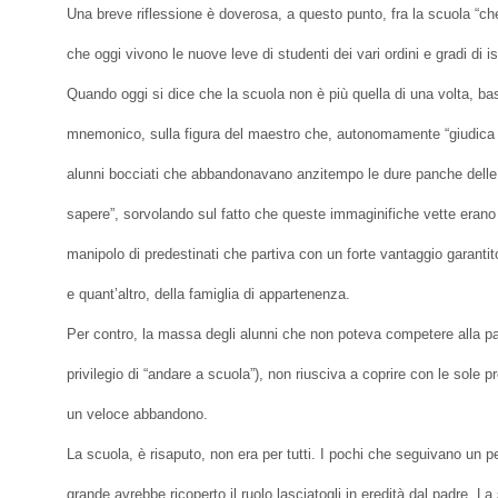
Una breve riflessione è doverosa, a questo punto, fra la scuola “che
che oggi vivono le nuove leve di studenti dei vari ordini e gradi di i
Quando oggi si dice che la scuola non è più quella di una volta, basa
mnemonico, sulla figura del maestro che, autonomamente “giudica 
alunni bocciati che abbandonavano anzitempo le dure panche delle a
sapere”, sorvolando sul fatto che queste immaginifiche vette erano
manipolo di predestinati che partiva con un forte vantaggio garanti
e quant’altro, della famiglia di appartenenza.
Per contro, la massa degli alunni che non poteva competere alla pari
privilegio di “andare a scuola”), non riusciva a coprire con le sole p
un veloce abbandono.
La scuola, è risaputo, non era per tutti. I pochi che seguivano un 
grande avrebbe ricoperto il ruolo lasciatogli in eredità dal padre. La