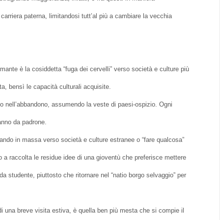
rriera paterna, limitandosi tutt’al più a cambiare la vecchia
rmante è la cosiddetta “fuga dei cervelli” verso società e culture più
 bensì le capacità culturali acquisite.
no nell’abbandono, assumendo la veste di paesi-ospizio. Ogni
 fanno da padrone.
ando in massa verso società e culture estranee o “fare qualcosa”
o a raccolta le residue idee di una gioventù che preferisce mettere
da studente, piuttosto che ritornare nel “natio borgo selvaggio” per
i una breve visita estiva, è quella ben più mesta che si compie il