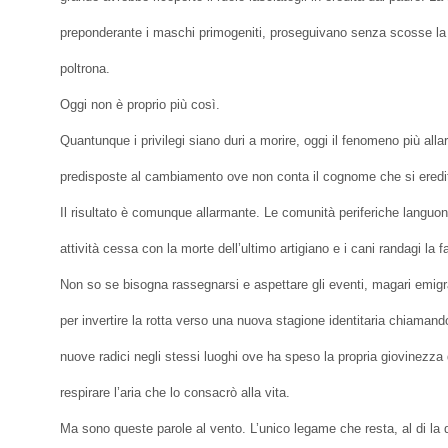
preponderante i maschi primogeniti, proseguivano senza scosse la ca
poltrona.
Oggi non è proprio più così.
Quantunque i privilegi siano duri a morire, oggi il fenomeno più alla
predisposte al cambiamento ove non conta il cognome che si eredita,
Il risultato è comunque allarmante. Le comunità periferiche languo
attività cessa con la morte dell’ultimo artigiano e i cani randagi la
Non so se bisogna rassegnarsi e aspettare gli eventi, magari emigr
per invertire la rotta verso una nuova stagione identitaria chiamand
nuove radici negli stessi luoghi ove ha speso la propria giovinezza 
respirare l’aria che lo consacrò alla vita.
Ma sono queste parole al vento. L’unico legame che resta, al di la d