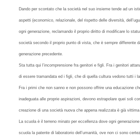
Dando per scontato che la società nel suo insieme tende ad un istint
aspetti (economico, relazionale, del rispetto delle diversità, dell’ugua
ogni generazione, reclamando il proprio diritto di modificare lo statu
società secondo il proprio punto di vista, che è sempre differente da
generazione precedente.
Sta tutta qui l’incomprensione fra genitori e figli. Fra i genitori att
di essere tramandata ed i figli, che di quella cultura vedono tutti i
Fra i primi che non sanno e non possono offrire una educazione c
inadeguata alle proprie aspirazioni, devono estrapolare quei soli co
creazione di una società nuova che appena realizzata è già vittima
La scuola è il terreno minato per eccellenza dove ogni generazione s
scuola la patente di laboratorio dell’umanità, ove non ci sono certe