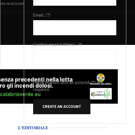
ATE AN ACCOUNT
Email:
(*)
Confirm email Address:
(*)
Fields marked with an asterisk (*) are
required.
CREATE AN ACCOUNT
L'EDITORIALE