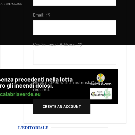
ATE AN ACCOUNT
Email:
(*)
Confirm email Address:
(*)
Fields marked with an asterisk (*) are
required.
CREATE AN ACCOUNT
L'EDITORIALE