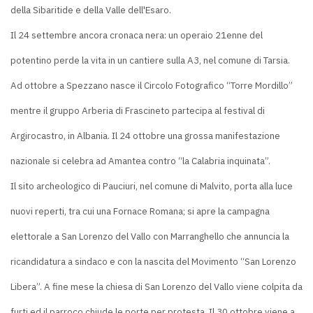
della Sibaritide e della Valle dell'Esaro.
Il 24 settembre ancora cronaca nera: un operaio 21enne del
potentino perde la vita in un cantiere sulla A3, nel comune di Tarsia.
Ad ottobre a Spezzano nasce il Circolo Fotografico “Torre Mordillo”
mentre il gruppo Arberia di Frascineto partecipa al festival di
Argirocastro, in Albania. Il 24 ottobre una grossa manifestazione
nazionale si celebra ad Amantea contro “la Calabria inquinata”.
Il sito archeologico di Pauciuri, nel comune di Malvito, porta alla luce
nuovi reperti, tra cui una Fornace Romana; si apre la campagna
elettorale a San Lorenzo del Vallo con Marranghello che annuncia la
ricandidatura a sindaco e con la nascita del Movimento “San Lorenzo
Libera”. A fine mese la chiesa di San Lorenzo del Vallo viene colpita da
furti ed il parroco chiude le porte per protesta. Il 30 ottobre viene a