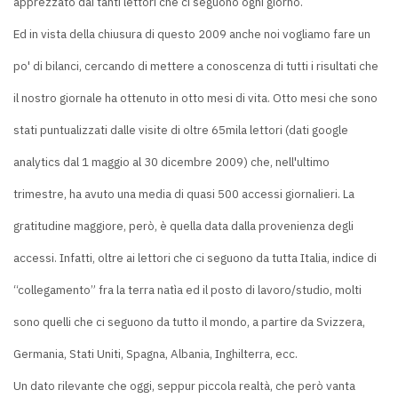
apprezzato dai tanti lettori che ci seguono ogni giorno.
Ed in vista della chiusura di questo 2009 anche noi vogliamo fare un
po' di bilanci, cercando di mettere a conoscenza di tutti i risultati che
il nostro giornale ha ottenuto in otto mesi di vita. Otto mesi che sono
stati puntualizzati dalle visite di oltre 65mila lettori (dati google
analytics dal 1 maggio al 30 dicembre 2009) che, nell'ultimo
trimestre, ha avuto una media di quasi 500 accessi giornalieri. La
gratitudine maggiore, però, è quella data dalla provenienza degli
accessi. Infatti, oltre ai lettori che ci seguono da tutta Italia, indice di
“collegamento” fra la terra natìa ed il posto di lavoro/studio, molti
sono quelli che ci seguono da tutto il mondo, a partire da Svizzera,
Germania, Stati Uniti, Spagna, Albania, Inghilterra, ecc.
Un dato rilevante che oggi, seppur piccola realtà, che però vanta