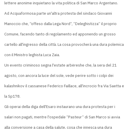
lettere anonime inquietano la vita politica di San Marco Argentano.
Ad Acquaformosa parte un'altra protesta del sindaco Giovanni
Manoccio che, “offeso dalla Lega Nord”, “Deleghistizza” il proprio
Comune, facendo tanto di regolamento ed apponendo un grosso
cartello all'ingresso della città. La cosa provocherà una dura polemica
con il Ministro leghista Luca Zaia.
Un evento criminoso segna l'estate arbëreshe che, la sera del 21
agosto, con ancora la luce del sole, vede perire sotto i colpi dei
kalashnikov il cassanese Federico Faillace, all'incrocio fra Via Saetta e
la Sp178.
Gli operai della diga dell'Esaro instaurano una dura protesta per i
salari non pagati, mentre l'ospedale “Pasteur” di San Marco si avvia
alla conversione a casa della salute, cosa che innesca una dura