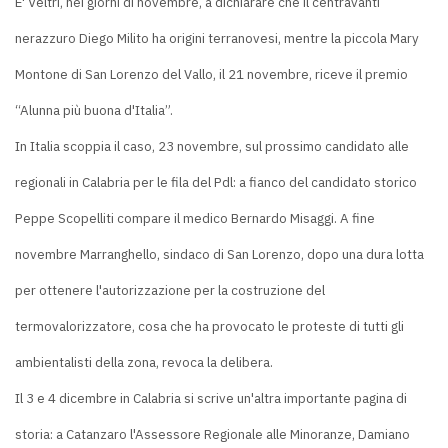
E' Veltri, nei giorni di novembre, a dichiarare che il centravanti
nerazzuro Diego Milito ha origini terranovesi, mentre la piccola Mary
Montone di San Lorenzo del Vallo, il 21 novembre, riceve il premio
“Alunna più buona d'Italia”.
In Italia scoppia il caso, 23 novembre, sul prossimo candidato alle
regionali in Calabria per le fila del Pdl: a fianco del candidato storico
Peppe Scopelliti compare il medico Bernardo Misaggi. A fine
novembre Marranghello, sindaco di San Lorenzo, dopo una dura lotta
per ottenere l'autorizzazione per la costruzione del
termovalorizzatore, cosa che ha provocato le proteste di tutti gli
ambientalisti della zona, revoca la delibera.
Il 3 e 4 dicembre in Calabria si scrive un'altra importante pagina di
storia: a Catanzaro l'Assessore Regionale alle Minoranze, Damiano