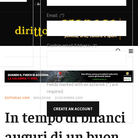
/
Email:
(*)
Confirm email Address:
(*)
Fields marked with an asterisk (*) are
required.
EDITORIALI 2009
REDAZIONE
30 DICEMBRE 2009
CREATE AN ACCOUNT
In tempo di bilanci
auguri di un buon