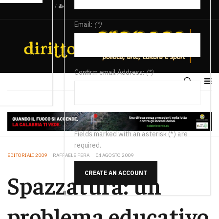
/
Email:
(*)
Confirm email Address:
(*)
Fields marked with an asterisk (*) are
required.
EDITORIALI 2009
RAFFAELE FERA
04 AGOSTO 2009
CREATE AN ACCOUNT
Spazzatura: un
problema educativo