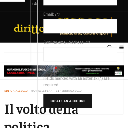
/
Email:
(*)
Confirm email Address:
(*)
Fields marked with an asterisk (*) are
required.
EDITORIALI 2010
RAFFAELE FERA
11 FEBBRAIO 2010
CREATE AN ACCOUNT
Il volto della
politica