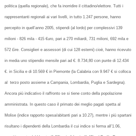
politica (quella regionale), che fa inorridire il cittadino/elettore. Tutti i
rappresentanti regionali ai vari livelli, in tutto 1.247 persone, hanno
percepito in quell’anno 2005, stipendi (al lordo) per complessivi 139
milioni - 826 mila - 415 €uro, pari a 270 miliardi, 731 milioni, 692 mila e
572 £ire. Consiglieri e assessori (di cui 128 esterni) cioè, hanno ricevuto
in media uno stipendio mensile pari ad €. 8.734,80 con punte di 12.434
€. in Sicilia e di 10.569 € in Piemonte (la Calabria con 9.947 € si colloca
al terzo posto assieme a Campania, Lombardia, Puglia e Sardegna).
Ancora più indicativo il raffronto se si tiene conto della popolazione
amministrata. In questo caso il primato dei meglio pagati spetta al
Molise (indice rapporto spesa/abitanti pari a 10.27), mentre i più spartani
risultano i dipendenti della Lombardia il cui indice si ferma all’1.06,