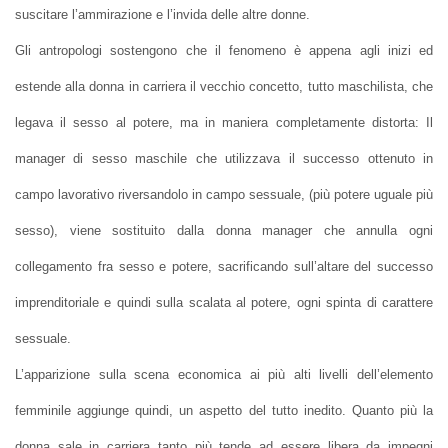
suscitare l’ammirazione e l’invida delle altre donne.
Gli antropologi sostengono che il fenomeno è appena agli inizi ed
estende alla donna in carriera il vecchio concetto, tutto maschilista, che
legava il sesso al potere, ma in maniera completamente distorta: Il
manager di sesso maschile che utilizzava il successo ottenuto in
campo lavorativo riversandolo in campo sessuale, (più potere uguale più
sesso), viene sostituito dalla donna manager che annulla ogni
collegamento fra sesso e potere, sacrificando sull’altare del successo
imprenditoriale e quindi sulla scalata al potere, ogni spinta di carattere
sessuale.
L’apparizione sulla scena economica ai più alti livelli dell’elemento
femminile aggiunge quindi, un aspetto del tutto inedito. Quanto più la
donna sale in carriera tanto più tende ad essere libera da impegni