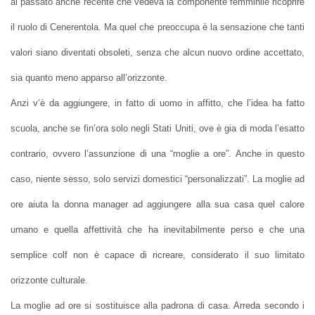
al passato anche recente che vedeva la componente femminile ricoprire
il ruolo di Cenerentola. Ma quel che preoccupa è la sensazione che tanti
valori siano diventati obsoleti, senza che alcun nuovo ordine accettato,
sia quanto meno apparso all’orizzonte.
Anzi v’è da aggiungere, in fatto di uomo in affitto, che l’idea ha fatto
scuola, anche se fin’ora solo negli Stati Uniti, ove è gia di moda l’esatto
contrario, ovvero l’assunzione di una “moglie a ore”. Anche in questo
caso, niente sesso, solo servizi domestici “personalizzati”. La moglie ad
ore aiuta la donna manager ad aggiungere alla sua casa quel calore
umano e quella affettività che ha inevitabilmente perso e che una
semplice colf non è capace di ricreare, considerato il suo limitato
orizzonte culturale.
La moglie ad ore si sostituisce alla padrona di casa. Arreda secondo i