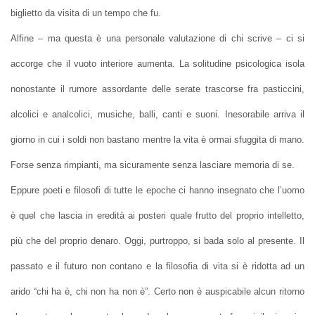
biglietto da visita di un tempo che fu.
Alfine – ma questa è una personale valutazione di chi scrive – ci si
accorge che il vuoto interiore aumenta. La solitudine psicologica isola
nonostante il rumore assordante delle serate trascorse fra pasticcini,
alcolici e analcolici, musiche, balli, canti e suoni. Inesorabile arriva il
giorno in cui i soldi non bastano mentre la vita è ormai sfuggita di mano.
Forse senza rimpianti, ma sicuramente senza lasciare memoria di se.
Eppure poeti e filosofi di tutte le epoche ci hanno insegnato che l’uomo
è quel che lascia in eredità ai posteri quale frutto del proprio intelletto,
più che del proprio denaro. Oggi, purtroppo, si bada solo al presente. Il
passato e il futuro non contano e la filosofia di vita si è ridotta ad un
arido “chi ha è, chi non ha non è”. Certo non è auspicabile alcun ritorno