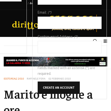
/
Email:
(*)
Confirm email Address:
(*)
Fields marked with an asterisk (*) are
required.
EDITORIALI 2010
RAFFAELE FERA
02 FEBBRAIO 2010
CREATE AN ACCOUNT
Marito e moglie a
ore