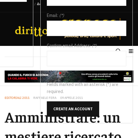
/
Email:
(*)
Confirm email Address:
(*)
Fields marked with an asterisk (*) are
required.
EDITORIALI 2011
RAFFAELE FERA
09 APRILE 2011
CREATE AN ACCOUNT
Amministrare: un
mestiere ricercato