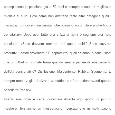
percepiscono la pensione già a 50 anni e sempre a suon di migliaia e
migliaia di euro. Così come non difettano tante altre categorie quali i
magistrati, o i docenti universitari che possono accumulare anche fino a
tre vitalizi». Dopo aver fatto una sfilza di nomi e cognomi arci noti,
conclude: «Sono davvero meritati tutti questi soldi? Sono davvero
produttivi i nostri governanti? E soprattutto: quali saranno le conclusioni
che un cittadino normale trarrà quando sentirà parlare di innalzamento
dell'età pensionabile? Disillusione. Malcontento. Rabbia. Sgomento. E
sempre meno voglia di alzarsi la mattina per fare andare avanti questo
benedetto Paese».
Intanto una cosa è certa: governare diventa ogni giorno di più un
mestiere, fors’anche un mestieraccio ricercato che in molti paiono