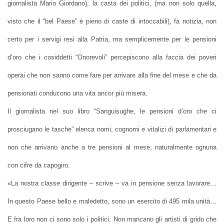
giornalista Mario Giordano), la casta dei politici, (ma non solo quella,
visto che il “bel Paese” è pieno di caste di intoccabili), fa notizia, non
certo per i servigi resi alla Patria, ma semplicemente per le pensioni
d’oro che i cosiddetti “Onorevoli” percepiscono alla faccia dei poveri
operai che non sanno come fare per arrivare alla fine del mese e che da
pensionati conducono una vita ancor più misera.
Il giornalista nel suo libro “Sanguisughe, le pensioni d’oro che ci
prosciugano le tasche” elenca nomi, cognomi e vitalizi di parlamentari e
non che arrivano anche a tre pensioni al mese, naturalmente ognuna
con cifre da capogiro.
«La nostra classe dirigente – scrive – va in pensione senza lavorare…
In questo Paese bello e maledetto, sono un esercito di 495 mila unità…
E fra loro non ci sono solo i politici. Non mancano gli artisti di grido che