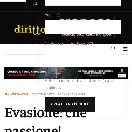
/
Email:
(*)
Confirm email Address:
(*)
Fields marked with an asterisk (*) are
required.
EDITORIALI 2011
RAFFAELE FERA
22 NOVEMBRE 2011
CREATE AN ACCOUNT
Evasione: che
passione!