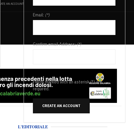
ATE AN ACCOUNT
Email:
(*)
Confirm email Address:
(*)
Fields marked with an asterisk (*) are
required.
CREATE AN ACCOUNT
L'EDITORIALE