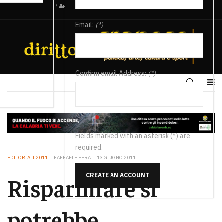
/
Email:
(*)
Confirm email Address:
(*)
Fields marked with an asterisk (*) are
required.
EDITORIALI 2011
RAFFAELE FERA
13 GIUGNO 2011
CREATE AN ACCOUNT
Risparmiare si
potrebbe