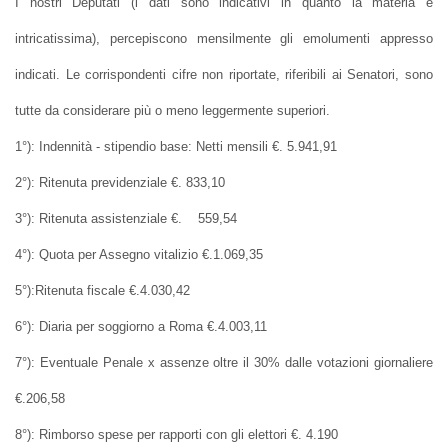
I nostri Deputati (i dati sono indicativi in quanto la materia è
intricatissima), percepiscono mensilmente gli emolumenti appresso
indicati. Le corrispondenti cifre non riportate, riferibili ai Senatori, sono
tutte da considerare più o meno leggermente superiori.
1°): Indennità - stipendio base: Netti mensili €. 5.941,91
2°): Ritenuta previdenziale €. 833,10
3°): Ritenuta assistenziale €. 559,54
4°): Quota per Assegno vitalizio €.1.069,35
5°):Ritenuta fiscale €.4.030,42
6°): Diaria per soggiorno a Roma €.4.003,11
7°): Eventuale Penale x assenze oltre il 30% dalle votazioni giornaliere
€.206,58
8°): Rimborso spese per rapporti con gli elettori €. 4.190