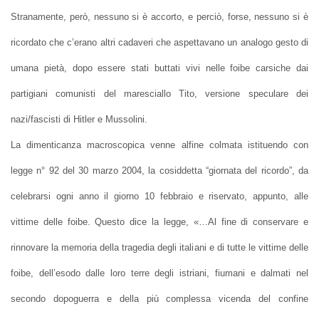
Stranamente, però, nessuno si è accorto, e perciò, forse, nessuno si è
ricordato che c’erano altri cadaveri che aspettavano un analogo gesto di
umana pietà, dopo essere stati buttati vivi nelle foibe carsiche dai
partigiani comunisti del maresciallo Tito, versione speculare dei
nazi/fascisti di Hitler e Mussolini.
La dimenticanza macroscopica venne alfine colmata istituendo con
legge n° 92 del 30 marzo 2004, la cosiddetta “giornata del ricordo”, da
celebrarsi ogni anno il giorno 10 febbraio e riservato, appunto, alle
vittime delle foibe. Questo dice la legge, «…Al fine di conservare e
rinnovare la memoria della tragedia degli italiani e di tutte le vittime delle
foibe, dell’esodo dalle loro terre degli istriani, fiumani e dalmati nel
secondo dopoguerra e della più complessa vicenda del confine