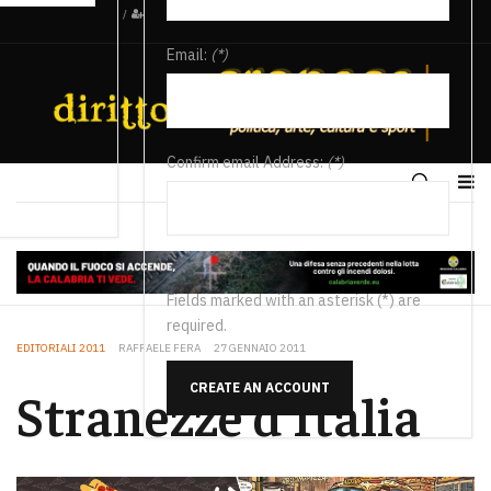
/
Email:
(*)
Confirm email Address:
(*)
Fields marked with an asterisk (*) are
required.
EDITORIALI 2011
RAFFAELE FERA
27 GENNAIO 2011
CREATE AN ACCOUNT
Stranezze d'Italia