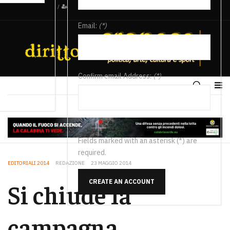
/
Email:
(*)
Confirm email Address:
(*)
Fields marked with an asterisk (*) are
required.
EDITORIALI 2014
REDAZIONE
23 MAGGIO 2014
CREATE AN ACCOUNT
Si chiude la
campagna