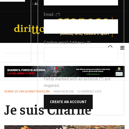
/
Email:
(*)
Confirm email Address:
(*)
Fields marked with an asterisk (*) are
required.
DIARIO DI UNA DONNA TRAFELATA
ANNA DE BLASI
13 GENNAIO 2015
CREATE AN ACCOUNT
Je suis Charlie