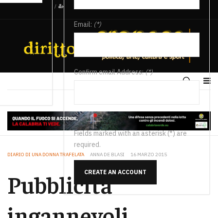
/
Email:
(*)
Confirm email Address:
(*)
Fields marked with an asterisk (*) are
required.
DIARIO DI UNA DONNA TRAFELATA
ANNA DE BLASI
16 MARZO 2015
CREATE AN ACCOUNT
Pubblicità
ingannevoli