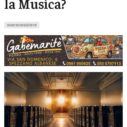
la Musica?
vivereoesistere