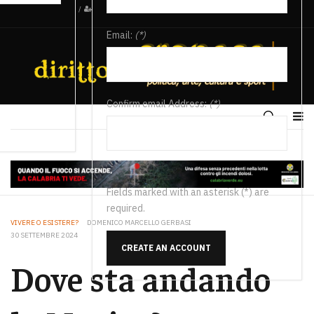
/
Email:
(*)
Confirm email Address:
(*)
Fields marked with an asterisk (*) are
required.
VIVERE O ESISTERE?
DOMENICO MARCELLO GERBASI
30 SETTEMBRE 2024
CREATE AN ACCOUNT
Dove sta andando