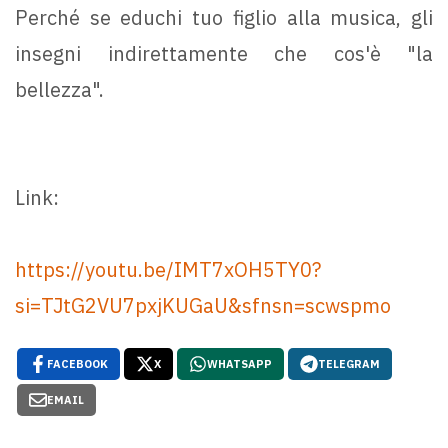
Perché se educhi tuo figlio alla musica, gli
insegni indirettamente che cos'è "la
bellezza".
Link:
https://youtu.be/IMT7xOH5TY0?
si=TJtG2VU7pxjKUGaU&sfnsn=scwspmo
FACEBOOK
X
WHATSAPP
TELEGRAM
EMAIL