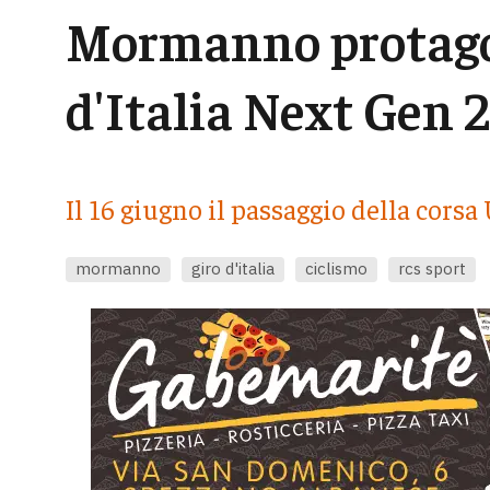
Mormanno protagon
d'Italia Next Gen 
Il 16 giugno il passaggio della corsa
mormanno
giro d'italia
ciclismo
rcs sport