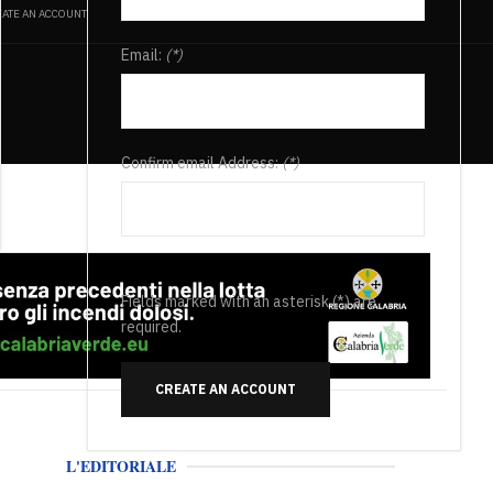
ATE AN ACCOUNT
Email:
(*)
Confirm email Address:
(*)
Fields marked with an asterisk (*) are
required.
CREATE AN ACCOUNT
L'EDITORIALE