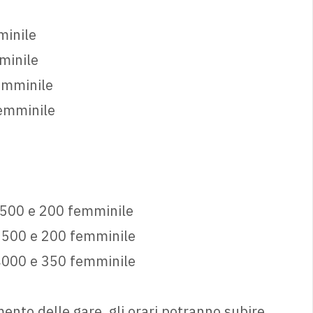
minile
minile
emminile
femminile
2500 e 200 femminile
2500 e 200 femminile
4000 e 350 femminile
mento delle gare, gli orari potranno subire