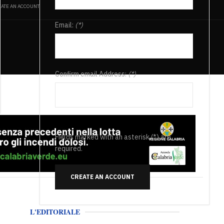
ATE AN ACCOUNT
Email:
(*)
Confirm email Address:
(*)
Fields marked with an asterisk (*) are
required.
CREATE AN ACCOUNT
L'EDITORIALE