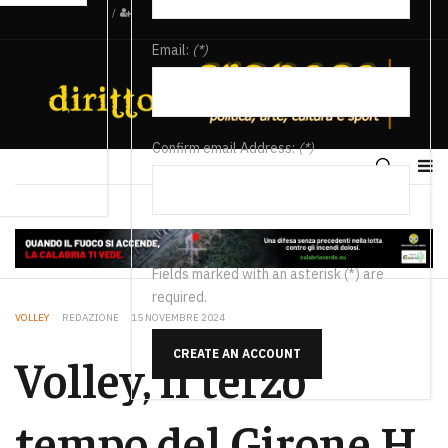
/
Email:
(*)
Confirm email Address:
(*)
Fields marked with an asterisk (*) are
required.
VOLLEY
REDAZIONE
15 NOVEMBRE 2024
CREATE AN ACCOUNT
Volley, il terzo
tempo del Girone H