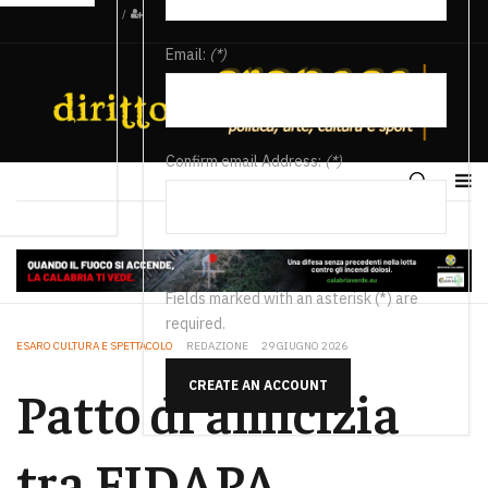
/
Email:
(*)
Confirm email Address:
(*)
Fields marked with an asterisk (*) are
required.
ESARO CULTURA E SPETTACOLO
REDAZIONE
29 GIUGNO 2026
CREATE AN ACCOUNT
Patto di amicizia
tra FIDAPA