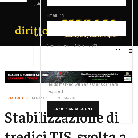
/
Email:
(*)
Confirm email Address:
(*)
Fields marked with an asterisk (*) are
required.
ESARO POLITICA
REDAZIONE
01 AGOSTO 2025
CREATE AN ACCOUNT
Stabilizzazione di
tredici TIS, svolta a