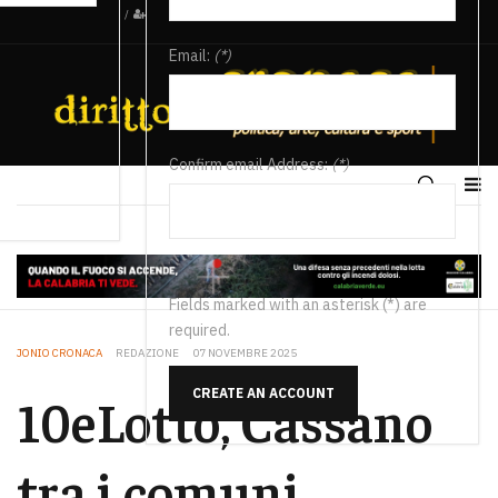
/
Email:
(*)
Confirm email Address:
(*)
Fields marked with an asterisk (*) are
required.
JONIO CRONACA
REDAZIONE
07 NOVEMBRE 2025
CREATE AN ACCOUNT
10eLotto, Cassano
tra i comuni