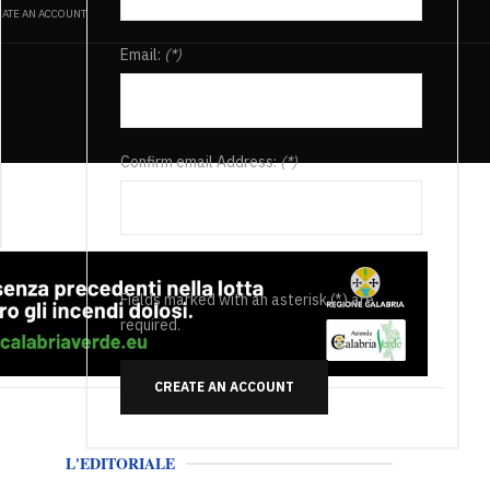
ATE AN ACCOUNT
Email:
(*)
Confirm email Address:
(*)
Fields marked with an asterisk (*) are
required.
CREATE AN ACCOUNT
L'EDITORIALE