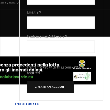
ATE AN ACCOUNT
Email:
(*)
Confirm email Address:
(*)
Fields marked with an asterisk (*) are
required.
CREATE AN ACCOUNT
L'EDITORIALE