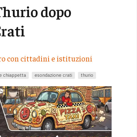
Thurio dopo
rati
o con cittadini e istituzioni
e chiappetta
esondazione crati
thurio