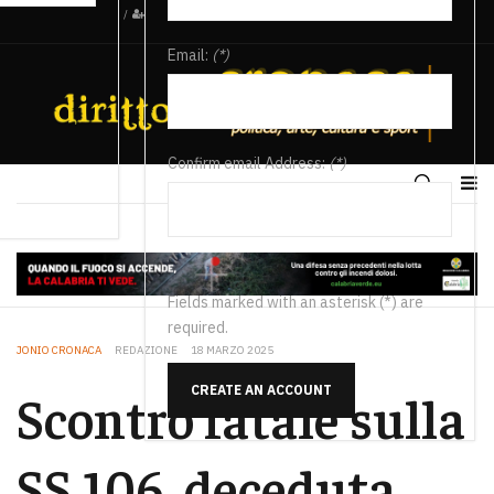
/
Email:
(*)
Confirm email Address:
(*)
Fields marked with an asterisk (*) are
required.
JONIO CRONACA
REDAZIONE
18 MARZO 2025
CREATE AN ACCOUNT
Scontro fatale sulla
SS 106, deceduta