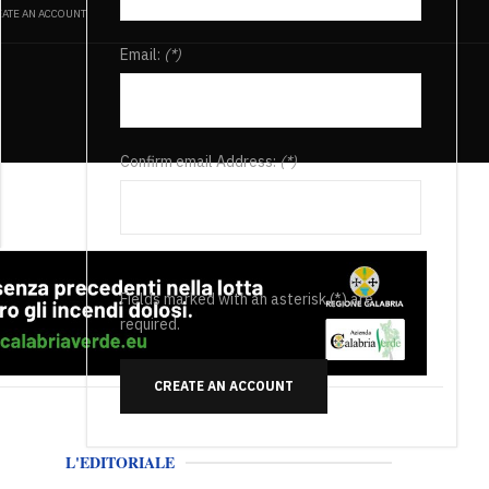
ATE AN ACCOUNT
Email:
(*)
Confirm email Address:
(*)
Fields marked with an asterisk (*) are
required.
CREATE AN ACCOUNT
L'EDITORIALE