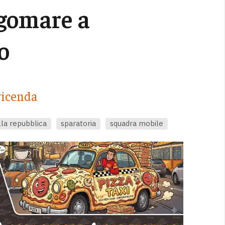
ngomare a
o
 vicenda
lla repubblica
sparatoria
squadra mobile