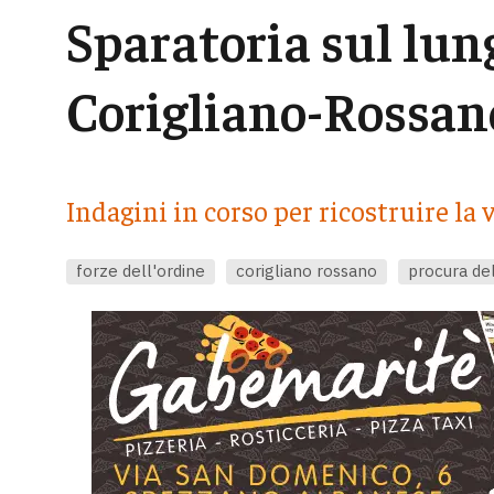
Sparatoria sul lu
Corigliano-Rossan
Indagini in corso per ricostruire la
forze dell'ordine
corigliano rossano
procura de