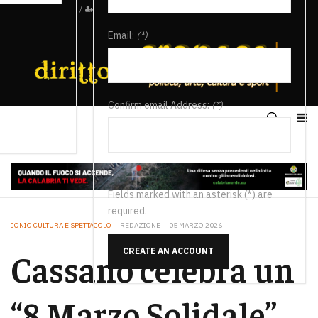
/
Email:
(*)
Confirm email Address:
(*)
Fields marked with an asterisk (*) are
required.
JONIO CULTURA E SPETTACOLO
REDAZIONE
05 MARZO 2026
CREATE AN ACCOUNT
Cassano celebra un
“8 Marzo Solidale”