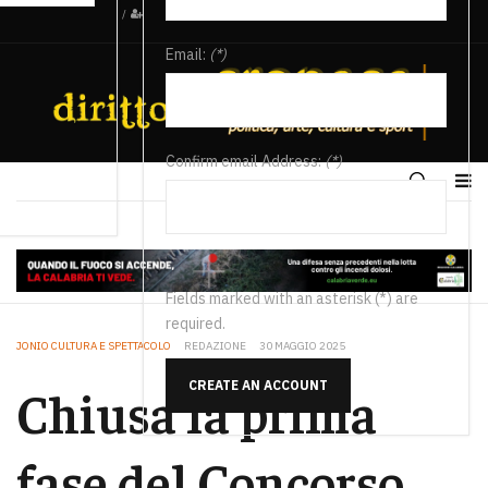
/
Email:
(*)
Confirm email Address:
(*)
Fields marked with an asterisk (*) are
required.
JONIO CULTURA E SPETTACOLO
REDAZIONE
30 MAGGIO 2025
CREATE AN ACCOUNT
Chiusa la prima
fase del Concorso