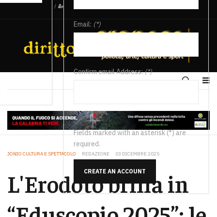
/
Email:
(*)
Confirm email Address:
(*)
Fields marked with an asterisk (*) are
required.
JONIO CULTURA E SPETTACOLO
REDAZIONE
03 DICEMBRE 2025
CREATE AN ACCOUNT
L'Erodoto brilla in
“Eduscopio 2025”: le