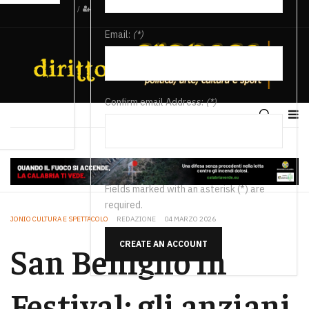
/
Email:
(*)
Confirm email Address:
(*)
Fields marked with an asterisk (*) are
required.
JONIO CULTURA E SPETTACOLO
REDAZIONE
04 MARZO 2026
CREATE AN ACCOUNT
San Benigno in
Festival: gli anziani