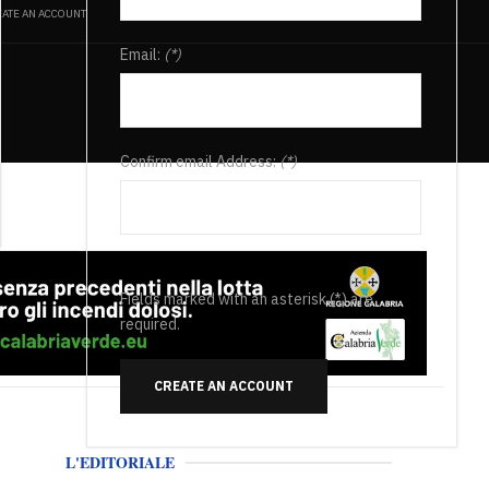
ATE AN ACCOUNT
Email:
(*)
Confirm email Address:
(*)
Fields marked with an asterisk (*) are
required.
CREATE AN ACCOUNT
L'EDITORIALE