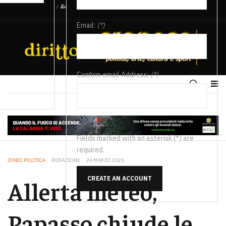
/
Email:
(*)
Confirm email Address:
(*)
Fields marked with an asterisk (*) are
required.
JONIO POLITICA
REDAZIONE
26 MARZO 2025
CREATE AN ACCOUNT
Allerta meteo,
Papasso chiude le