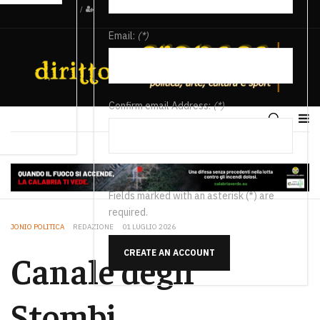
/
Email:
(*)
Confirm email Address:
(*)
Fields marked with an asterisk (*) are
required.
JONIO POLITICA
REDAZIONE
01 LUGLIO 2026
CREATE AN ACCOUNT
Canale degli
Stombi,