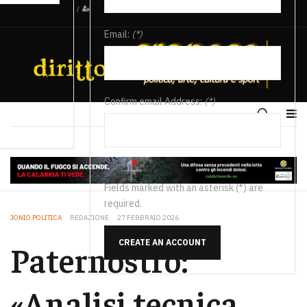
/
Email:
(*)
Confirm email Address:
(*)
Fields marked with an asterisk (*) are
required.
JONIO POLITICA
REDAZIONE
27 FEBBRAIO 2026
CREATE AN ACCOUNT
Paternostro:
«Analisi tecnica