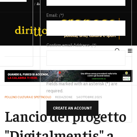
/
Email:
(*)
Confirm email Address:
(*)
Fields marked with an asterisk (*) are
required.
POLLINO CULTURA E SPETTACOLO
REDAZIONE
14 OTTOBRE 2025
CREATE AN ACCOUNT
Lancio del progetto
"Digitalmentis" a