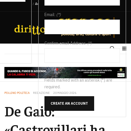
/
Email:
(*)
Confirm email Address:
(*)
Fields marked with an asterisk (*) are
required.
POLLINO POLITICA
REDAZIONE
20 MAGGIO 2026
CREATE AN ACCOUNT
De Gaio:
«Castrovillari ha