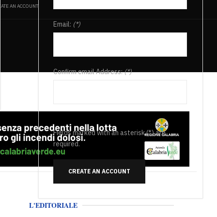
ATE AN ACCOUNT
Email:
(*)
Confirm email Address:
(*)
Fields marked with an asterisk (*) are
required.
CREATE AN ACCOUNT
L'EDITORIALE