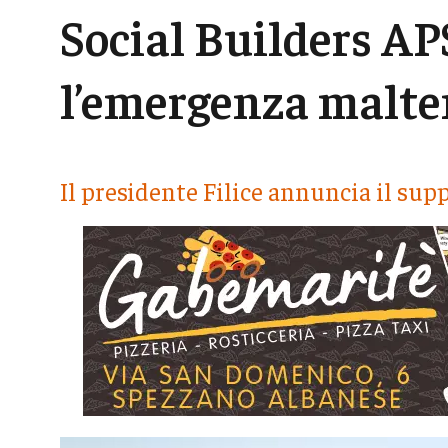
Social Builders APS
l’emergenza malt
Il presidente Filice annuncia il supp