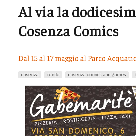
Al via la dodicesim
Cosenza Comics
Dal 15 al 17 maggio al Parco Acquati
cosenza
rende
cosenza comics and games