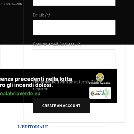
ATE AN ACCOUNT
Email:
(*)
Confirm email Address:
(*)
Fields marked with an asterisk (*) are
required.
CREATE AN ACCOUNT
L'EDITORIALE