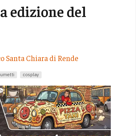
a edizione del
co Santa Chiara di Rende
fumetti
cosplay