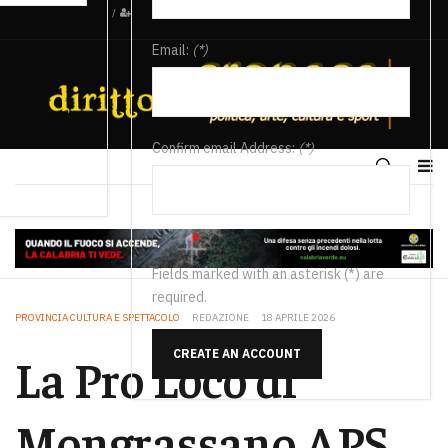
/
Email:
(*)
Confirm email Address:
(*)
Fields marked with an asterisk (*) are
required.
PROVINCIA CULTURA E SPETTACOLO
REDAZIONE
18 APRILE 2026
CREATE AN ACCOUNT
La Pro Loco di
Mongrassano APS