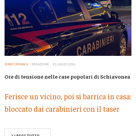
JONIO CRONACA
REDAZIONE
21 LUGLIO 2026
Ore di tensione nelle case popolari di Schiavonea
Ferisce un vicino, poi si barrica in casa:
bloccato dai carabinieri con il taser
LEGGI TUTTO …