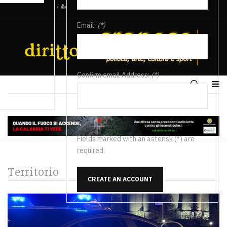
/
Email:
(*)
Confirm email Address:
(*)
Fields marked with an asterisk (*) are
required.
Territorio
CREATE AN ACCOUNT