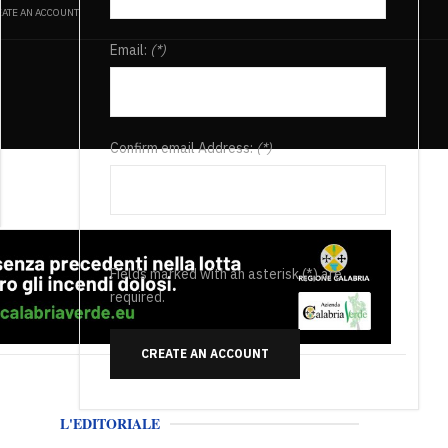
ATE AN ACCOUNT
Email:
(*)
Confirm email Address:
(*)
Fields marked with an asterisk (*) are
required.
CREATE AN ACCOUNT
L'EDITORIALE