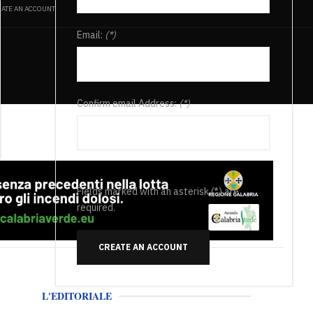
ATE AN ACCOUNT
Email:
(*)
Confirm email Address:
(*)
Fields marked with an asterisk (*) are
required.
CREATE AN ACCOUNT
L'EDITORIALE