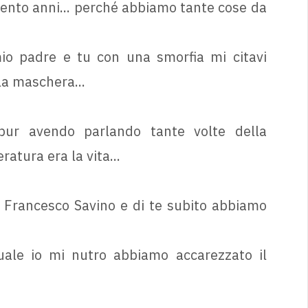
cento anni... perché abbiamo tante cose da
mio padre e tu con una smorfia mi citavi
la maschera...
r avendo parlando tante volte della
atura era la vita...
n Francesco Savino e di te subito abbiamo
uale io mi nutro abbiamo accarezzato il