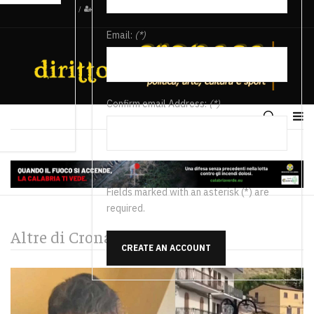
/
Email:
(*)
Confirm email Address:
(*)
Fields marked with an asterisk (*) are
required.
Altre di Cronaca
CREATE AN ACCOUNT