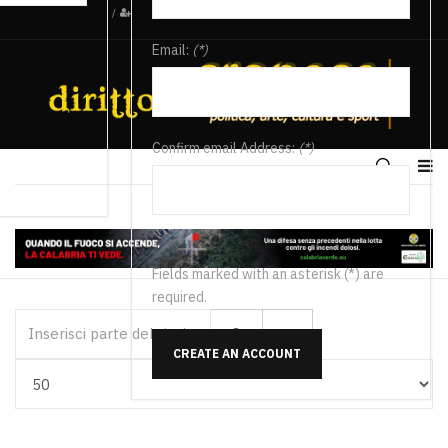
/
Email:
(*)
Confirm email Address:
(*)
Fields marked with an asterisk (*) are
required.
Inserisci parte del titolo
CREATE AN ACCOUNT
Visualizza #