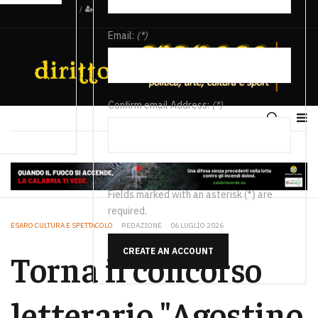
/
Email:
(*)
Confirm email Address:
(*)
Fields marked with an asterisk (*) are
required.
ESARO CULTURA E SPETTACOLO
REDAZIONE
06 LUGLIO 2026
CREATE AN ACCOUNT
Torna il concorso
letterario "Agostino