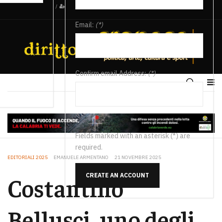
/
Email:
(*)
Confirm email Address:
(*)
Fields marked with an asterisk (*) are
required.
EDITORIALI 2025
EMANUELE ARMENTANO
21 NOVEMBRE 2025
CREATE AN ACCOUNT
Costantino
Bellusci, uno degli