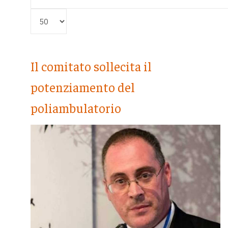
Visualizza #
Il comitato sollecita il
potenziamento del
poliambulatorio