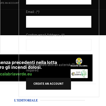
ATE AN ACCOUNT
Email:
(*)
Confirm email Address:
(*)
Fields marked with an asterisk (*) are
required.
CREATE AN ACCOUNT
L'EDITORIALE