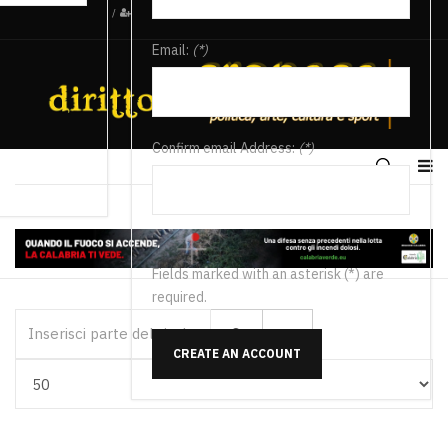
/
Email:
(*)
Confirm email Address:
(*)
Fields marked with an asterisk (*) are
required.
Inserisci parte del titolo
CREATE AN ACCOUNT
Visualizza #