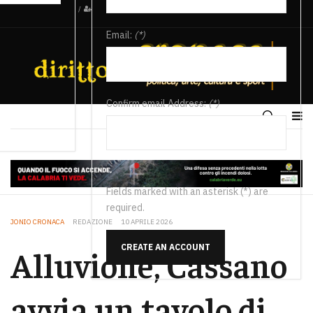
/
Email:
(*)
Confirm email Address:
(*)
Fields marked with an asterisk (*) are
required.
JONIO CRONACA
REDAZIONE
10 APRILE 2026
CREATE AN ACCOUNT
Alluvione, Cassano
avvia un tavolo di