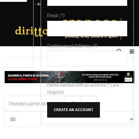
/
Email:
(*)
Confirm email Address:
(*)
Fields marked with an asterisk (*) are
required.
Inserisci parte del titolo
CREATE AN ACCOUNT
Visualizza #